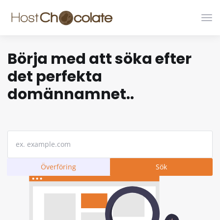
Växl
nav
Börja med att söka efter
det perfekta
domännamnet..