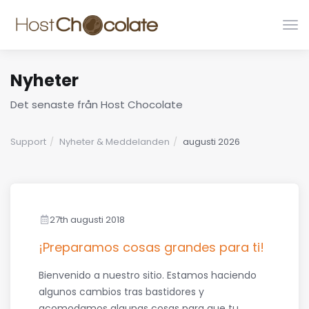
Växl
nav
Nyheter
Det senaste från Host Chocolate
Support
Nyheter & Meddelanden
augusti 2026
27th augusti 2018
¡Preparamos cosas grandes para ti!
Bienvenido a nuestro sitio. Estamos haciendo
algunos cambios tras bastidores y
acomodamos algunas cosas para que tu