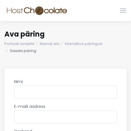
Lüli
nav
Ava päring
Portaali avaleht
Kliendi ala
Klienditoe päringud
Saada päring
Nimi
E-maili aadress