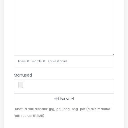
lines: 0 words: 0
salvestatud
Manused
Lisa veel
Lubatud faililaiendid: .jpg, .gif, .jpeg, .png, .pdf (Maksimaalne
faili suurus: 512MB)