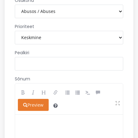
Osakond
Prioriteet
Pealkiri
Sõnum
Preview