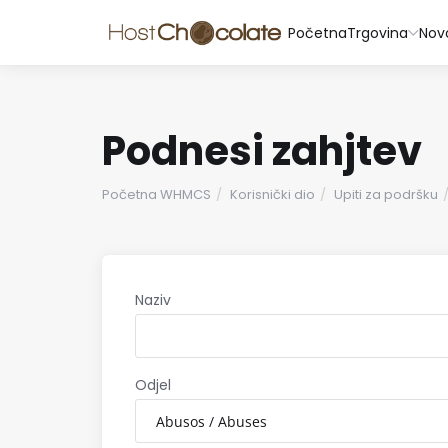
Početna
Trgovina
Nov
Podnesi zahjtev
Početna WHMCS
Korisnički dio
Upiti za podršku
Naziv
Odjel