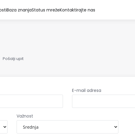
osti
Baza znanja
Status mreže
Kontaktirajte nas
Pošalji upit
E-mail adresa
Važnost